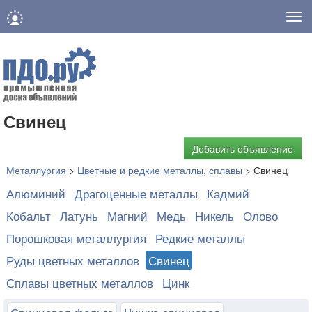
Нав
Свинец
Добавить объявление
Металлургия
>
Цветные и редкие металлы, сплавы
>
Свинец
Алюминий
Драгоценные металлы
Кадмий
Кобальт
Латунь
Магний
Медь
Никель
Олово
Порошковая металлургия
Редкие металлы
Руды цветных металлов
Свинец
Сплавы цветных металлов
Цинк