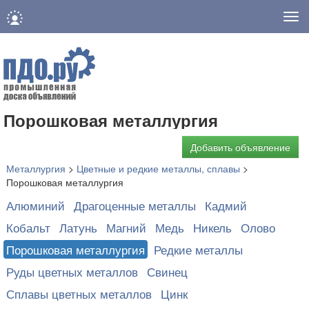
Нав
Порошковая металлургия
Добавить объявление
Металлургия
>
Цветные и редкие металлы, сплавы
>
Порошковая металлургия
Алюминий
Драгоценные металлы
Кадмий
Кобальт
Латунь
Магний
Медь
Никель
Олово
Порошковая металлургия
Редкие металлы
Руды цветных металлов
Свинец
Сплавы цветных металлов
Цинк