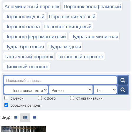
Алюминиевый порошок
Порошок вольфрамовый
Порошок медный
Порошок никелевый
Порошок олова
Порошок свинцовый
Порошок ферромагнитный
Пудра алюминиевая
Пудра бронзовая
Пудра медная
Танталовый порошок
Титановый порошок
Цинковый порошок
с ценой
с фото
от организаций
соседние регионы
Вид: