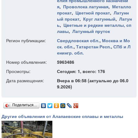
елия промышленного назначени
я
,
Проволока латунная
,
Металло
прокат
,
Цветной прокат
,
Латунн
ый прокат
,
Круг латунный
,
Латун
ь
,
Цветные и редкие металлы, сп
лавы
,
Латунный пруток
Регион публикации:
Свердловская обл.
,
Москва и Мо
ск. обл.
,
Татарстан Респ.
,
СПб и Л
енингр. обл.
Номер объявления:
5963486
Просмотры:
Сегодня: 1, всего: 176
Дата размещения:
Вчера в 06:58 (актуально до 06.0
9.2026)
Поделиться…
Другие объявления от Алапаевские сплавы и металлы