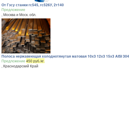
От Гзсу станки гс545, гс526У, 2т140
Предложение
, Москва и Моск. обл.
Полоса нержавеющая холоднотянутая матовая 10х3 12х3 15х3 AISI 304
Предложение
450 руб./кг.
, Краснодарский Край