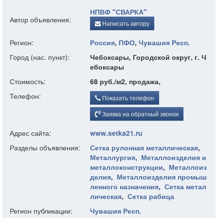
НПВФ "СВАРКА"
Автор объявления:
Написать автору
Регион:
Россия
,
ПФО
,
Чувашия Респ.
Город (нас. пункт):
Чебоксары, Городской округ, г. Ч
ебоксары
Стоимость:
68 руб./м2, продажа,
Телефон:
Показать телефон
Заявка на обратный звонок
Адрес сайта:
www.setka21.ru
Разделы объявления:
Сетка рулонная металлическая
,
Металлургия
,
Металлоизделия и
металлоконструкции
,
Металлоиз
делия
,
Металлоизделия промыш
ленного назначения
,
Сетка метал
лическая
,
Сетка рабица
Регион публикации:
Чувашия Респ.