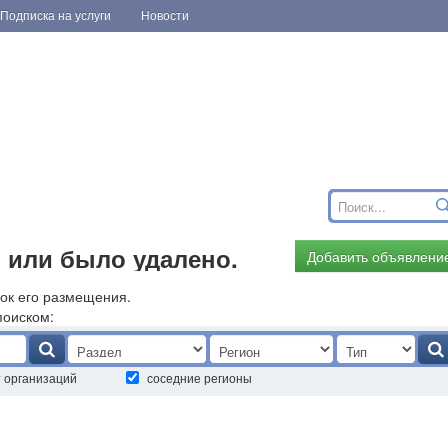
Подписка на услуги
Новости
 или было удалено.
Добавить объявлени
ок его размещения.
поиском:
т организаций
соседние регионы