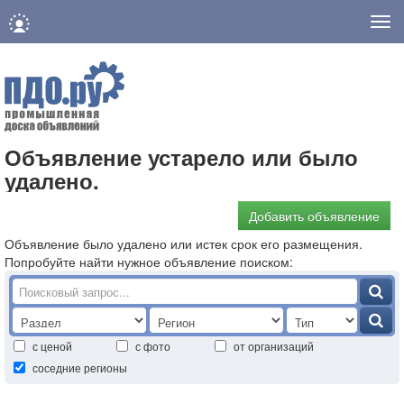
Нав
Объявление устарело или было
удалено.
Добавить объявление
Объявление было удалено или истек срок его размещения.
Попробуйте найти нужное объявление поиском:
с ценой
с фото
от организаций
соседние регионы