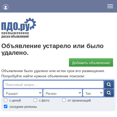
Нав
Объявление устарело или было
удалено.
Добавить объявление
Объявление было удалено или истек срок его размещения.
Попробуйте найти нужное объявление поиском:
с ценой
с фото
от организаций
соседние регионы