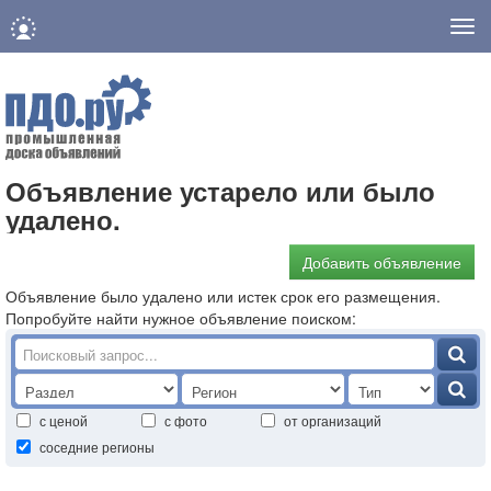
Нав
Объявление устарело или было
удалено.
Добавить объявление
Объявление было удалено или истек срок его размещения.
Попробуйте найти нужное объявление поиском:
с ценой
с фото
от организаций
соседние регионы