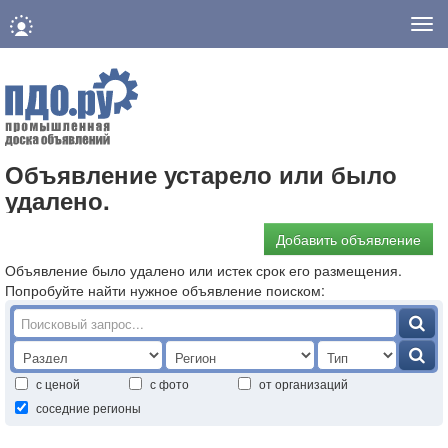
Нав
Объявление устарело или было
удалено.
Добавить объявление
Объявление было удалено или истек срок его размещения.
Попробуйте найти нужное объявление поиском:
с ценой
с фото
от организаций
соседние регионы