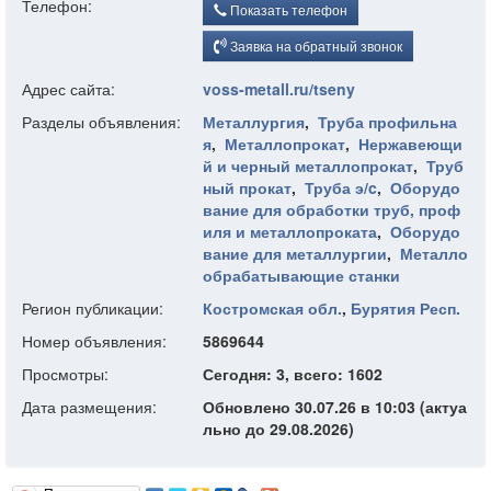
Телефон:
Показать телефон
Заявка на обратный звонок
Адрес сайта:
voss-metall.ru/tseny
Разделы объявления:
Металлургия
,
Труба профильна
я
,
Металлопрокат
,
Нержавеющи
й и черный металлопрокат
,
Труб
ный прокат
,
Труба э/c
,
Оборудо
вание для обработки труб, проф
иля и металлопроката
,
Оборудо
вание для металлургии
,
Металло
обрабатывающие станки
Регион публикации:
Костромская обл.
,
Бурятия Респ.
Номер объявления:
5869644
Просмотры:
Сегодня: 3, всего: 1602
Дата размещения:
Обновлено 30.07.26 в 10:03 (актуа
льно до 29.08.2026)