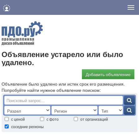
Нав
Объявление устарело или было
удалено.
Добавить объявление
Объявление было удалено или истек срок его размещения.
Попробуйте найти нужное объявление поиском:
с ценой
с фото
от организаций
соседние регионы