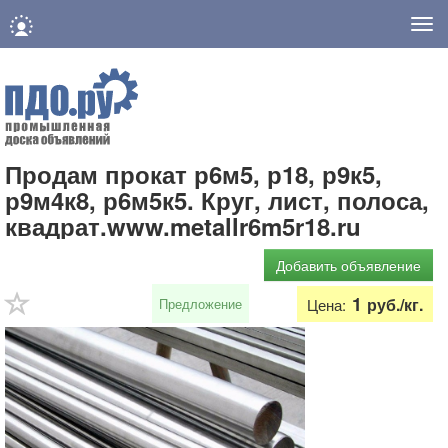
Нав
Продам прокат р6м5, р18, р9к5,
р9м4к8, р6м5к5. Круг, лист, полоса,
квадрат.www.metallr6m5r18.ru
Добавить объявление
1
руб./кг.
Предложение
Цена: