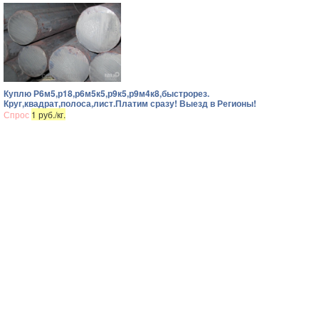
Куплю Р6м5,р18,р6м5к5,р9к5,р9м4к8,быстрорез.
Круг,квадрат,полоса,лист.Платим сразу! Выезд в Регионы!
Спрос
1 руб./кг.