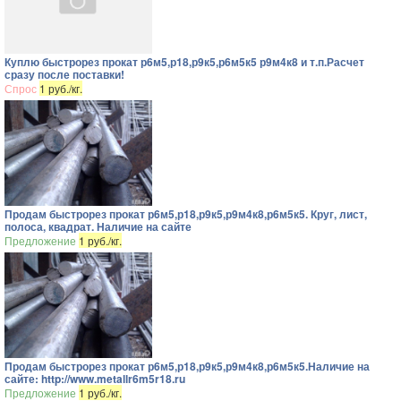
Куплю быстрорез прокат р6м5,р18,р9к5,р6м5к5 р9м4к8 и т.п.Расчет
сразу после поставки!
Спрос
1 руб./кг.
Продам быстрорез прокат р6м5,р18,р9к5,р9м4к8,р6м5к5. Круг, лист,
полоса, квадрат. Наличие на сайте
Предложение
1 руб./кг.
Продам быстрорез прокат р6м5,р18,р9к5,р9м4к8,р6м5к5.Наличие на
сайте: http://www.metallr6m5r18.ru
Предложение
1 руб./кг.