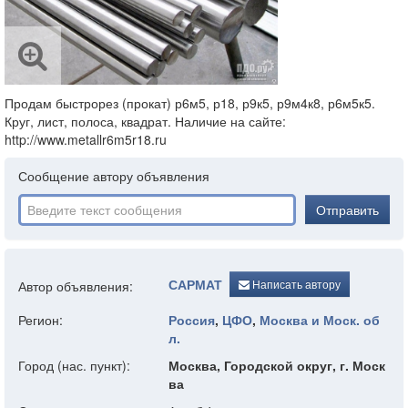
Продам быстрорез (прокат) р6м5, р18, р9к5, р9м4к8, р6м5к5.
Круг, лист, полоса, квадрат. Наличие на сайте:
http://www.metallr6m5r18.ru
Сообщение автору объявления
Отправить
САРМАТ
Написать автору
Автор объявления:
Регион:
Россия
,
ЦФО
,
Москва и Моск. об
л.
Город (нас. пункт):
Москва, Городской округ, г. Моск
ва