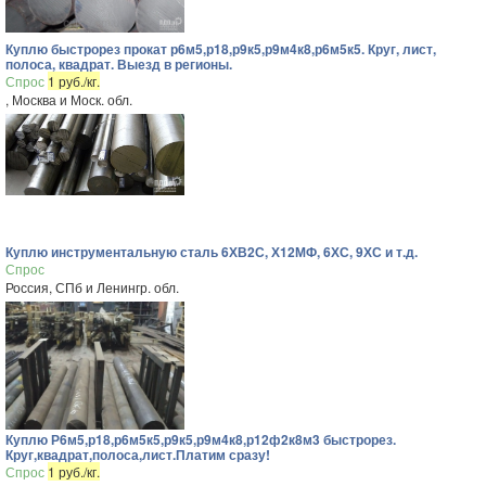
Куплю быстрорез прокат р6м5,р18,р9к5,р9м4к8,р6м5к5. Круг, лист,
полоса, квадрат. Выезд в регионы.
Спрос
1 руб./кг.
, Москва и Моск. обл.
Куплю инструментальную сталь 6ХВ2С, Х12МФ, 6ХС, 9ХС и т.д.
Спрос
Россия, СПб и Ленингр. обл.
Куплю Р6м5,р18,р6м5к5,р9к5,р9м4к8,р12ф2к8м3 быстрорез.
Круг,квадрат,полоса,лист.Платим сразу!
Спрос
1 руб./кг.