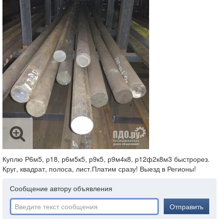
Куплю Р6м5, р18, р6м5к5, р9к5, р9м4к8, р12ф2к8м3 быстрорез.
Круг, квадрат, полоса, лист.Платим сразу! Выезд в Регионы!
Сообщение автору объявления
Отправить