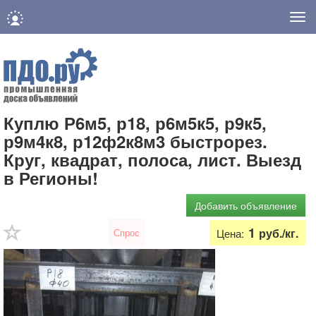
Нав
Куплю Р6м5, р18, р6м5к5, р9к5,
р9м4к8, р12ф2к8м3 быстрорез.
Круг, квадрат, полоса, лист. Выезд
в Регионы!
Добавить объявление
1
руб./кг.
Спрос
Цена: