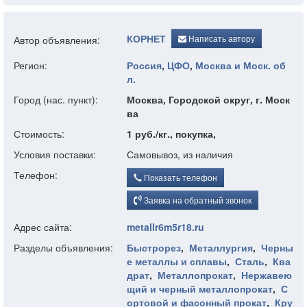
КОРНЕТ
Написать автору
Автор объявления:
Регион:
Россия
,
ЦФО
,
Москва и Моск. об
л.
Город (нас. пункт):
Москва, Городской округ, г. Моск
ва
Стоимость:
1 руб./кг., покупка,
Условия поставки:
Самовывоз, из наличия
Телефон:
Показать телефон
Заявка на обратный звонок
Адрес сайта:
metallr6m5r18.ru
Разделы объявления:
Быстрорез
,
Металлургия
,
Черны
е металлы и сплавы
,
Сталь
,
Ква
драт
,
Металлопрокат
,
Нержавею
щий и черный металлопрокат
,
С
ортовой и фасонный прокат
,
Кру