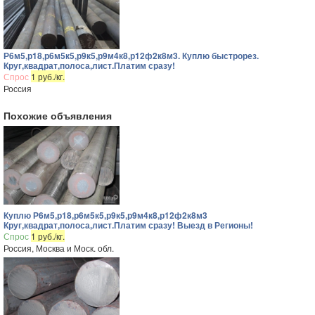
Р6м5,р18,р6м5к5,р9к5,р9м4к8,р12ф2к8м3. Куплю быстрорез.
Круг,квадрат,полоса,лист.Платим сразу!
Спрос
1 руб./кг.
Россия
Похожие объявления
Куплю Р6м5,р18,р6м5к5,р9к5,р9м4к8,р12ф2к8м3
Круг,квадрат,полоса,лист.Платим сразу! Выезд в Регионы!
Спрос
1 руб./кг.
Россия, Москва и Моск. обл.