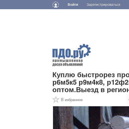
Войти
Зарегистрироваться
Куплю быстрорез прок
р6м5к5 р9м4к8, р12ф2
оптом.Выезд в регио
В избранное