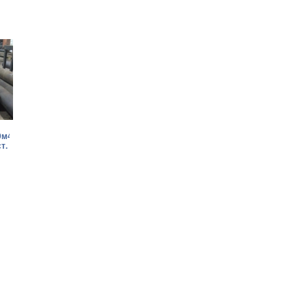
9м4к8,р12ф2к8м3.Дорого!
т.