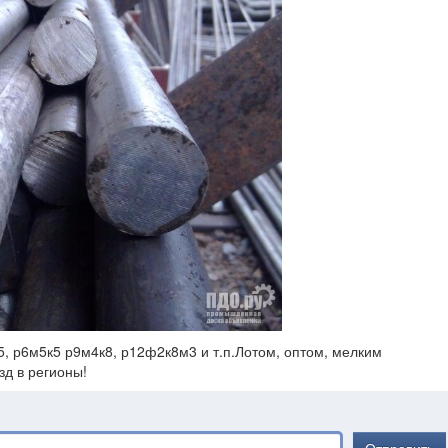
5, р6м5к5 р9м4к8, р12ф2к8м3 и т.п.Лотом, оптом, мелким
зд в регионы!