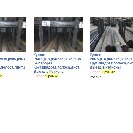
Куплю
Куплю
м5к5,р9к5,р9м4к8,р12ф2к8м3
Р6м5,р18,р6м5к5,р9к5,р9м4к8,р12ф2к8м3
Р6м5,р18,р6м5к5,р9к5,р
быстрорез.
Круг,квадрат,полоса,лис
т,полоса,лист.Выезд
Круг,квадрат,полоса,лист.
Выезд в Регионы!
Выезд в Регионы!
Спрос
1 руб./кг.
кг.
Спрос
1 руб./кг.
Россия