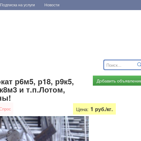
Подписка на услуги
Новости
ат р6м5, р18, р9к5,
Добавить объявлени
к8м3 и т.п.Лотом,
ны!
1
руб./кг.
Спрос
Цена: