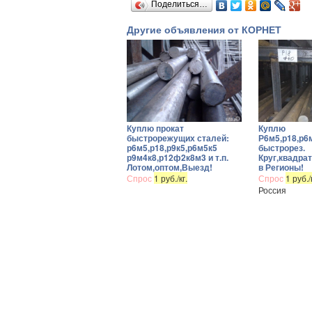
Поделиться…
Другие объявления от КОРНЕТ
Куплю прокат
Куплю
быстрорежущих сталей:
Р6м5,р18,р6
р6м5,р18,р9к5,р6м5к5
быстрорез.
р9м4к8,р12ф2к8м3 и т.п.
Круг,квадра
Лотом,оптом,Выезд!
в Регионы!
Спрос
1 руб./кг.
Спрос
1 руб./
Россия