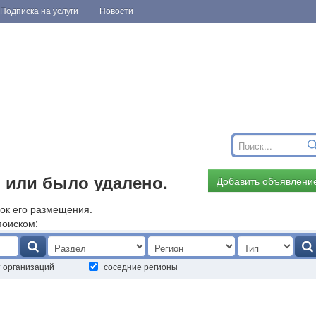
Подписка на услуги
Новости
 или было удалено.
Добавить объявлени
ок его размещения.
поиском:
т организаций
соседние регионы