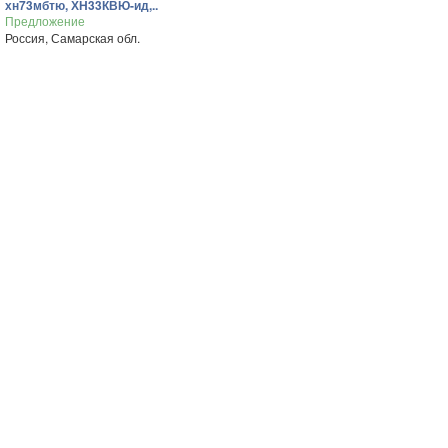
хн73мбтю, ХН33КВЮ-ид,..
Предложение
Россия, Самарская обл.