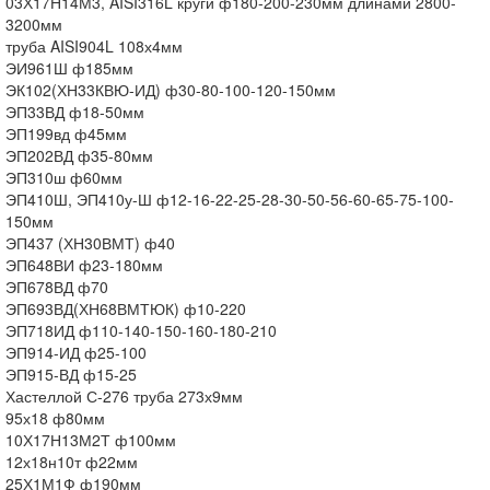
03Х17Н14М3, AISI316L круги ф180-200-230мм длинами 2800-
3200мм
труба AISI904L 108х4мм
ЭИ961Ш ф185мм
ЭК102(ХН33КВЮ-ИД) ф30-80-100-120-150мм
ЭП33ВД ф18-50мм
ЭП199вд ф45мм
ЭП202ВД ф35-80мм
ЭП310ш ф60мм
ЭП410Ш, ЭП410у-Ш ф12-16-22-25-28-30-50-56-60-65-75-100-
150мм
ЭП437 (ХН30ВМТ) ф40
ЭП648ВИ ф23-180мм
ЭП678ВД ф70
ЭП693ВД(ХН68ВМТЮК) ф10-220
ЭП718ИД ф110-140-150-160-180-210
ЭП914-ИД ф25-100
ЭП915-ВД ф15-25
Хастеллой С-276 труба 273х9мм
95х18 ф80мм
10Х17Н13М2Т ф100мм
12х18н10т ф22мм
25Х1М1Ф ф190мм