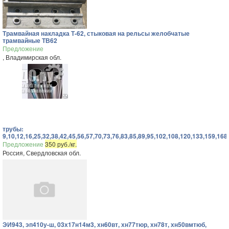
Трамвайная накладка Т-62, стыковая на рельсы желобчатые
трамвайные ТВ62
Предложение
, Владимирская обл.
трубы:
9,10,12,16,25,32,38,42,45,56,57,70,73,76,83,85,89,95,102,108,120,133,159,168
Предложение
350 руб./кг.
Россия, Свердловская обл.
ЭИ943, эп410у-ш, 03х17н14м3, хн60вт, хн77тюр, хн78т, хн50вмтюб,