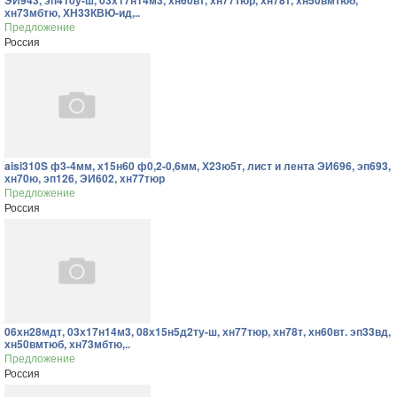
ЭИ943, эп410у-ш, 03х17н14м3, хн60вт, хн77тюр, хн78т, хн50вмтюб,
хн73мбтю, ХН33КВЮ-ид,..
Предложение
Россия
aisi310S ф3-4мм, х15н60 ф0,2-0,6мм, Х23ю5т, лист и лента ЭИ696, эп693,
хн70ю, эп126, ЭИ602, хн77тюр
Предложение
Россия
06хн28мдт, 03х17н14м3, 08х15н5д2ту-ш, хн77тюр, хн78т, хн60вт. эп33вд,
хн50вмтюб, хн73мбтю,..
Предложение
Россия