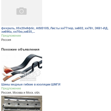
фехраль, 05х20н9фбс, AISI310S, Листы хн77тюр, эи602, хн78т, ЭК61-ИД,
эи696а, хн70ю,эи835,...
Предложение
Россия
Похожие объявления
Шины медные гибкие в изоляции ШМГИ
Предложение
Россия, Москва и Моск. обл.