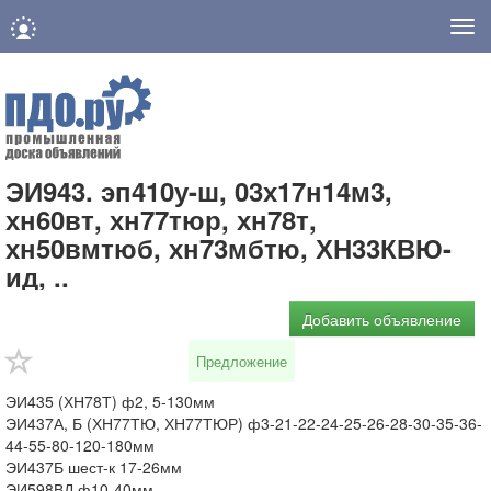
Нав
ЭИ943. эп410у-ш, 03х17н14м3,
хн60вт, хн77тюр, хн78т,
хн50вмтюб, хн73мбтю, ХН33КВЮ-
ид, ..
Добавить объявление
Предложение
ЭИ435 (ХН78Т) ф2, 5-130мм
ЭИ437А, Б (ХН77ТЮ, ХН77ТЮР) ф3-21-22-24-25-26-28-30-35-36-
44-55-80-120-180мм
ЭИ437Б шест-к 17-26мм
ЭИ598ВД ф10-40мм