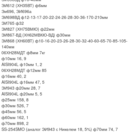
ЭИ612 (ХН35ВТ) ф6мм
Эи696, ЭИ696а
ЭИ698ВД ф12-13-17-20-22-24-26-28-30-36-170-210мм
ЭИ765 ф32
ЭИ827 (ХН75ВМЮ) ф22мм
ЭИ867-ВД (ХН62МВКЮ-ВД) ф30мм
ЭИ868 (ХН60ВТ) ф10-16-20-23-26-28-30-32-40-60-65-70-85-105-
140мм
06ХН28МДТ ф8мм 7кг
ф10мм 16, 9
AISI904L ф10мм 1, 2
06ХН28МДТ ф12мм 85
ф16мм 40, 2
AISI904L ф16мм 47, 5
ЭИ943 ф20мм 28, 7
AISI904L ф20мм 5, 5
ф25мм 158, 8
ф30мм 526, 7
ф45мм 56, 5
ф60мм 162, 1
ф70мм 898, 2
SS-254SMO (аналог ЭИ943 с Никелем 18, 5%) ф70мм 74, 7