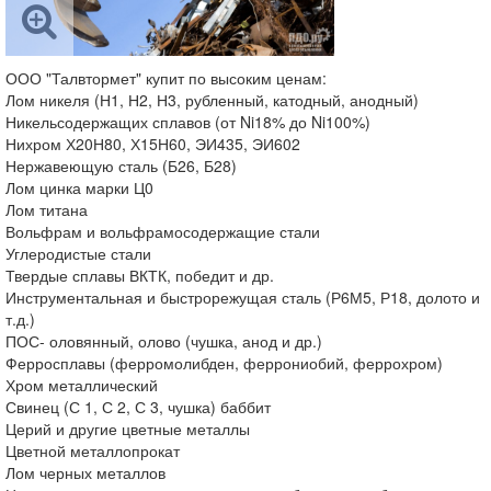
ООО "Талвтормет" купит по высоким ценам:
Лом никеля (Н1, Н2, Н3, рубленный, катодный, анодный)
Никельсодержащих сплавов (от Ni18% до Ni100%)
Нихром Х20Н80, Х15Н60, ЭИ435, ЭИ602
Нержавеющую сталь (Б26, Б28)
Лом цинка марки Ц0
Лом титана
Вольфрам и вольфрамосодержащие стали
Углеродистые стали
Твердые сплавы ВКТК, победит и др.
Инструментальная и быстрорежущая сталь (Р6М5, Р18, долото и
т.д.)
ПОС- оловянный, олово (чушка, анод и др.)
Ферросплавы (ферромолибден, феррониобий, феррохром)
Хром металлический
Свинец (С 1, С 2, С 3, чушка) баббит
Церий и другие цветные металлы
Цветной металлопрокат
Лом черных металлов