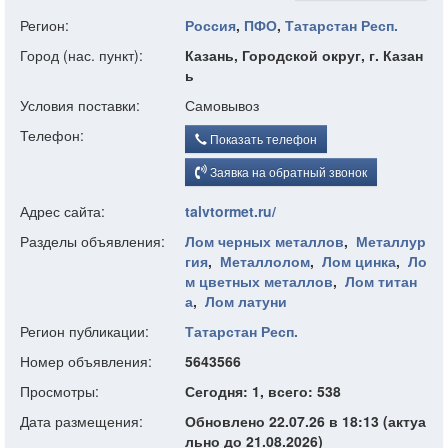
Регион:
Россия
,
ПФО
,
Татарстан Респ.
Город (нас. пункт):
Казань, Городской округ, г. Казан
ь
Условия поставки:
Самовывоз
Телефон:
Показать телефон
Заявка на обратный звонок
Адрес сайта:
talvtormet.ru/
Разделы объявления:
Лом черных металлов
,
Металлур
гия
,
Металлолом
,
Лом цинка
,
Ло
м цветных металлов
,
Лом титан
а
,
Лом латуни
Регион публикации:
Татарстан Респ.
Номер объявления:
5643566
Просмотры:
Сегодня: 1, всего: 538
Дата размещения:
Обновлено 22.07.26 в 18:13 (актуа
льно до 21.08.2026)