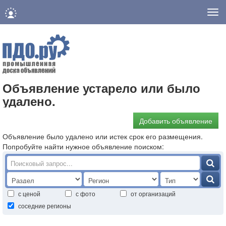
Нав
Объявление устарело или было
удалено.
Добавить объявление
Объявление было удалено или истек срок его размещения.
Попробуйте найти нужное объявление поиском:
с ценой
с фото
от организаций
соседние регионы