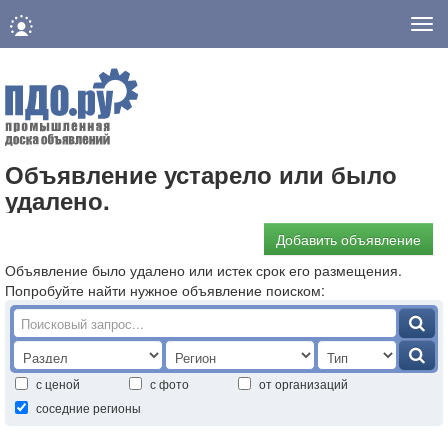
Нав
Объявление устарело или было
удалено.
Добавить объявление
Объявление было удалено или истек срок его размещения.
Попробуйте найти нужное объявление поиском:
с ценой
с фото
от организаций
соседние регионы